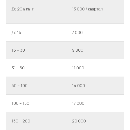
До 20 в кв-л
13 000 / квартал
1
к
До 15
7 000
5
16 – 30
9 000
7
31 – 50
11 000
9
50 – 100
14 000
1
100 – 150
17 000
1
150 – 200
20 000
1