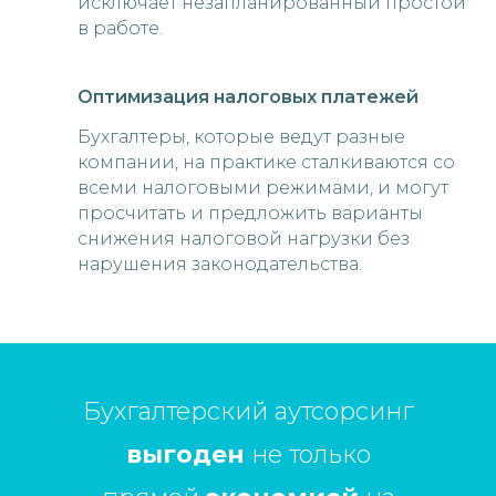
исключает незапланированный простой
в работе.
Оптимизация налоговых платежей
Бухгалтеры, которые ведут разные
компании, на практике сталкиваются со
всеми налоговыми режимами, и могут
просчитать и предложить варианты
снижения налоговой нагрузки без
нарушения законодательства.
Бухгалтерский аутсорсинг
выгоден
не только